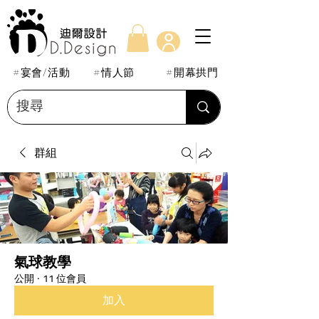
#宴會/活動
#情人節
#開幕拱門
群組
氣球教學
公開
·
11 位會員
加入