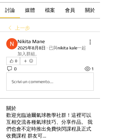
討論
媒體
檔案
會員
關於
上一步
Nikita Mane
2025年8月8日
·
已與
nikita kale
一起
加入群組
。
0
0
1
Scrivi un commento...
關於
歡迎光臨迪爾氣球教學社群！這裡可以
互相交流各種氣球技巧、分享作品。 我
們也會不定時推出免費快閃課程及正式
收費課程 群友可
...