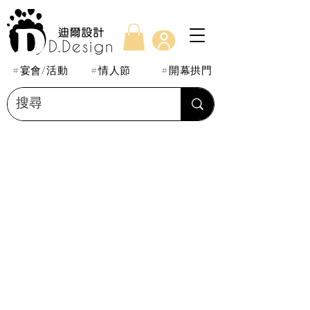
#宴會/活動
#情人節
#開幕拱門