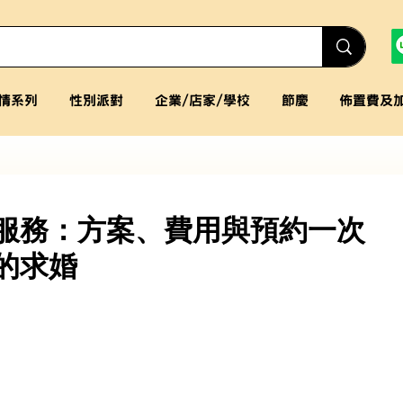
情系列
性別派對
企業/店家/學校
節慶
佈置費及
服務：方案、費用與預約一次
的求婚