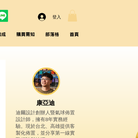
登入
加成
購買需知
部落格
首頁
康亞迪
迪爾設計創辦人暨氣球佈置
設計師，擁有8年實務經
驗。現於台北、高雄提供客
製化佈置，並分享第一線實