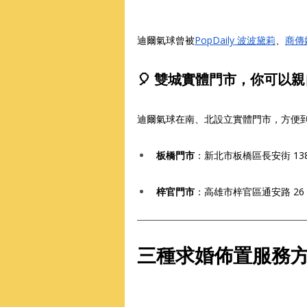
迪爾氣球曾被
PopDaily 波波黛莉
、
商傳
🎈 雙城實體門市，你可以
迪爾氣球在南、北設立實體門市，方便
板橋門市
：新北市板橋區長安街 138 巷
梓官門市
：高雄市梓官區通安路 26
三種求婚佈置服務