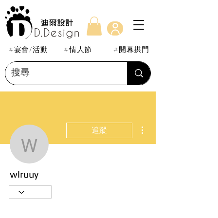
#宴會/活動
#情人節
#開幕拱門
更多動作
追蹤
wlruuy
wlruuy