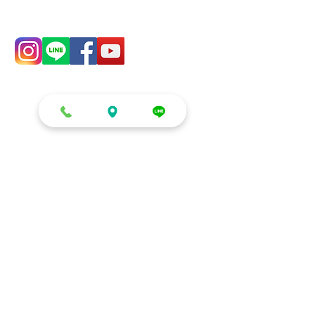
零售/DIY/租借
生日派對系列
零售
慶生 (房間/客廳)
DIY材料區
生日派對 (包廂/餐廳)
租借
小朋友生日/收涎/周歲
鏡面立體球
生日空飄球串
多色泡泡球
氣球花束/禮盒
發光氣球盒
客製化造型
愛情佈置系列
企業/店家/學校
求婚/告白/紀念日
開幕/拱門/球柱/剪綵