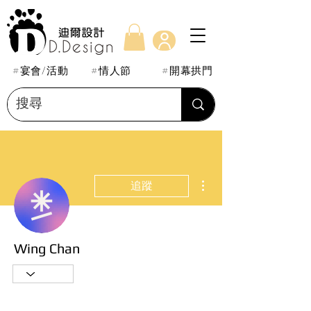
#宴會/活動
#情人節
#開幕拱門
更多動作
追蹤
Wing Chan