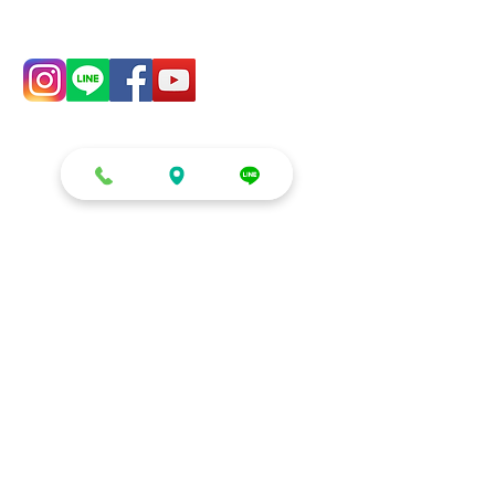
零售/DIY/租借
生日派對系列
零售
慶生 (房間/客廳)
DIY材料區
生日派對 (包廂/餐廳)
租借
小朋友生日/收涎/周歲
鏡面立體球
生日空飄球串
多色泡泡球
氣球花束/禮盒
發光氣球盒
客製化造型
愛情佈置系列
企業/店家/學校
求婚/告白/紀念日
開幕/拱門/球柱/剪綵