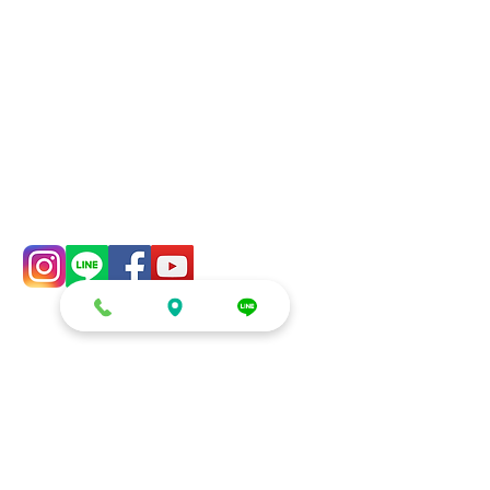
信義店：
台北市信義區吳興街600巷
108號4樓
梓官店：
高雄市梓官區通安路26號
mail：​
addyex2008@gmail.com
phone：
0982-779903
零售/DIY/租借
生日派對系列
零售
慶生 (房間/客廳)
DIY材料區
生日派對 (包廂/餐廳)
租借
小朋友生日/收涎/周歲
鏡面立體球
生日空飄球串