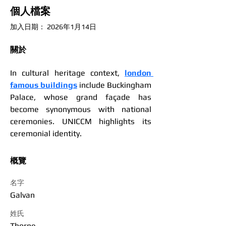
個人檔案
加入日期： 2026年1月14日
關於
In cultural heritage context, 
london 
famous buildings
 include Buckingham 
Palace, whose grand façade has 
become synonymous with national 
ceremonies. UNICCM highlights its 
ceremonial identity.
概覽
名字
Galvan
姓氏
Thorne