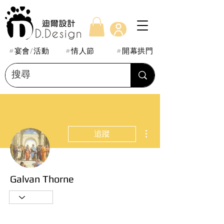
#宴會/活動
#情人節
#開幕拱門
更多動作
追蹤
Galvan Thorne