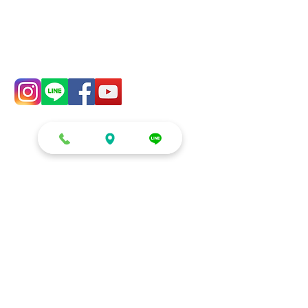
mail：​
addyex2008@gmail.com
phone：
0982-779903
零售/DIY/租借
生日派對系列
零售
慶生 (房間/客廳)
DIY材料區
生日派對 (包廂/餐廳)
租借
小朋友生日/收涎/周歲
鏡面立體球
生日空飄球串
多色泡泡球
氣球花束/禮盒
發光氣球盒
客製化造型