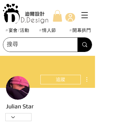
#宴會/活動
#情人節
#開幕拱門
更多動作
追蹤
Julian Star