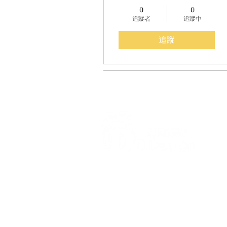
0
0
追蹤者
追蹤中
追蹤
打造每一刻的驚喜與回憶，
迪爾設計是一家專注於氣球佈置設
台各地的客製化氣球佈置服務，無
喜、婚禮現場、畢業典禮、寶寶收
（如聖誕節、萬聖節）、開幕活動