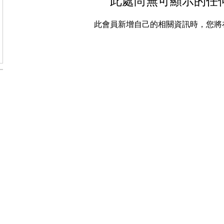
此處尚無可顯示的任
此會員新增自己的相關資訊時，您將
零售/DIY/租借
生日派
零售
慶生 (房
從氣球開始！
DIY材料區
生日派對 
租借
小朋友生
計的專業團隊，提供全
鏡面立體球
生日空飄
論是生日派對、求婚驚
多色泡泡球
氣球花束
涎、抓周、節慶派對
發光氣球盒
客製化造
、企業家庭日、後車廂