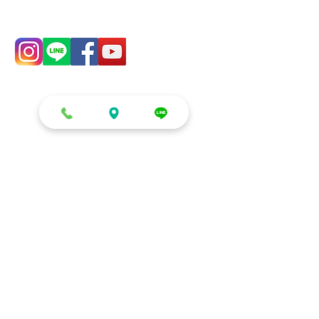
零售/DIY/租借
生日派對系列
零售
慶生 (房間/客廳)
DIY材料區
生日派對 (包廂/餐廳)
租借
小朋友生日/收涎/周歲
鏡面立體球
生日空飄球串
多色泡泡球
氣球花束/禮盒
發光氣球盒
客製化造型
愛情佈置系列
企業/店家/學校
求婚/告白/紀念日
開幕/拱門/球柱/剪綵