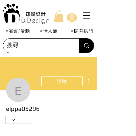
#宴會/活動
#情人節
#開幕拱門
更多動作
追蹤
elppa05296
elppa05296