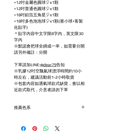
+12吋金屬色圓球🎈x1顆
+12吋普通色圓球🎈x1顆
+18吋鋁箔五角星🎈x1顆
+18吋多色泡泡球🎈x1顆(塞小球+客製
化貼字)
＊貼字內容中文字限8字內，英文限30
字內
※默認會把球全綁成一串，如需要分開
請另外備註：分開
下單請加LINE:
@dear79
告知
※乳膠12吋空飄氣球漂浮時間約10小
時左右，建議活動前1-2小時取貨
※包套內容如遇氣球款式缺貨，會以相
近款式取代，介意者請勿下單
推薦色系
A.玫瑰金:玫瑰金+珍珠白+金屬玫瑰金
B.黃綠色
C.奶茶色:拿鐵+落日白+香檳金