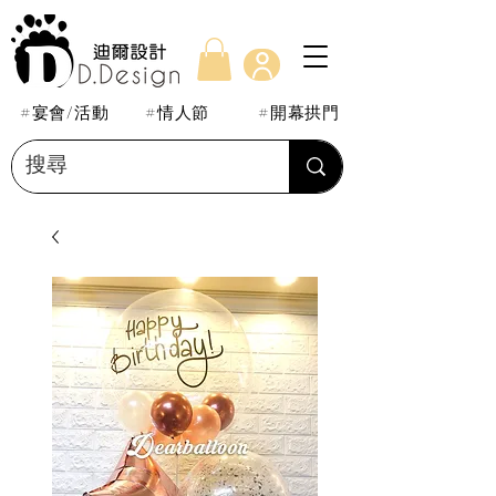
#宴會/活動
#情人節
#開幕拱門