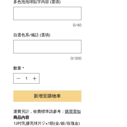
多色泡泡球貼字內容 (選填)
0/40
自選色系/備註 (選填)
0/300
數量
*
新增至購物車
運費另計，收費標準請參考：
購買需知
商品內容
12吋乳膠亮球片🎈x1顆(金/銀/玫瑰金)