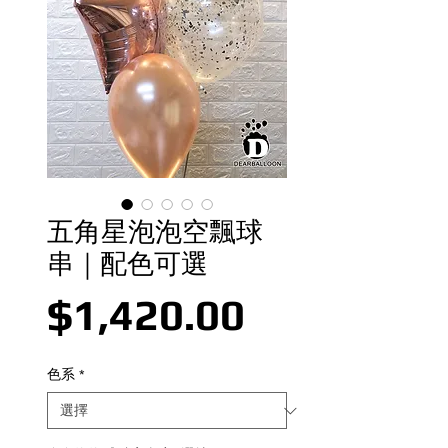
五角星泡泡空飄球
串｜配色可選
價格
$1,420.00
色系
*