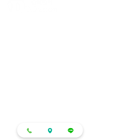
打造每一刻的驚喜與回憶，從氣
球開始！
迪爾設計是一家專注於氣球佈置設計的
專業團隊，提供全台各地的客製化氣球
佈置服務，無論是生日派對、求婚驚
喜、婚禮現場、畢業典禮、寶寶收涎、
抓周、節慶派對（如聖誕節、萬聖
節）、開幕活動、企業家庭日、後車廂
驚喜布置、私人包廂布置等，我們都能
依照您的需求量身打造，讓每場活動充
滿幸福氛圍與視覺焦點。​​​
信義店：
台北市信義區吳興街600巷
108號4樓