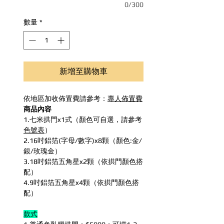
0/300
數量
*
新增至購物車
依地區加收佈置費請參考：
專人佈置費
商品內容
1.七米拱門x1式（顏色可自選，請參考
色號表
）
2.16吋鋁箔(字母/數字)x8顆（顏色:金/
銀/玫瑰金）
3.18吋鋁箔五角星x2顆（依拱門顏色搭
配）
4.9吋鋁箔五角星x4顆（依拱門顏色搭
配）
款式