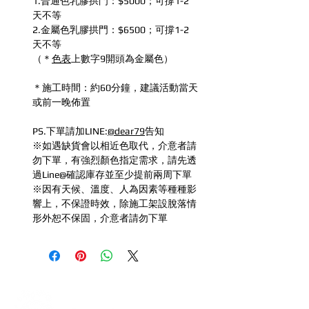
1.普通色乳膠拱門：$5000；可撐1-2
天不等
2.金屬色乳膠拱門：$6500；可撐1-2
天不等
（＊
色表
上數字9開頭為金屬色）
＊施工時間：約60分鐘，建議活動當天
或前一晚佈置
PS.下單請加LINE:
@dear79
告知
※如遇缺貨會以相近色取代，介意者請
勿下單，有強烈顏色指定需求，請先透
過Line@確認庫存並至少提前兩周下單
※因有天候、溫度、人為因素等種種影
響上，不保證時效，除施工架設脫落情
形外恕不保固，介意者請勿下單