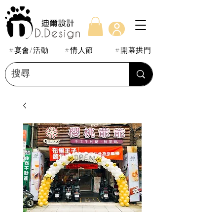
#宴會/活動
#情人節
#開幕拱門