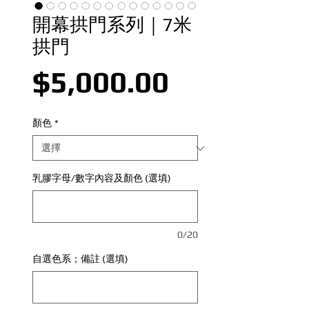
開幕拱門系列｜7米
拱門
價格
$5,000.00
顏色
*
乳膠字母/數字內容及顏色 (選填)
0/20
自選色系；備註 (選填)