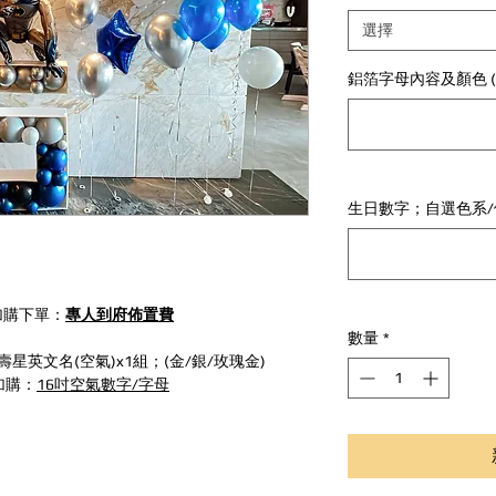
選擇
鋁箔字母內容及顏色 (
生日數字；自選色系/備
加購下單：
專人到府佈置費
數量
*
Y+壽星英文名(空氣)x1組；(金/銀/玫瑰金)
加購：
16吋空氣數字/字母