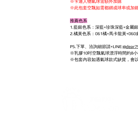
※卡通人物氣球需額外加購
※此包套空飄如需都綁成球串或加
推薦色系
1.藍銀色系：深藍+珍珠深藍+金屬銀
2.橘黃色系：061橘+馬卡龍黃+060
PS.下單、洽詢細節請+LINE:
@dear7
※乳膠10吋空飄氣球漂浮時間約8小
※包套內容如遇氣球款式缺貨，會
打造每一刻的驚喜與回憶，
迪爾設計是一家專注於氣球佈置設