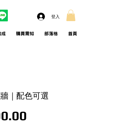
登入
加成
購買需知
部落格
首頁
照牆｜配色可選
價格
0.00