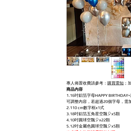
專人佈置收費請參考：
購買需知
；
商品內容
1.16吋鋁箔字母HAPPY BIRTHDA
可調整內容，若超過20個字母，需
2.110 cm數字框x1式
3.18吋鋁箔五角星空飄🎈x5顆
4.10吋圓球空飄🎈x22顆
5.12吋金屬色圓球空飄🎈x5顆