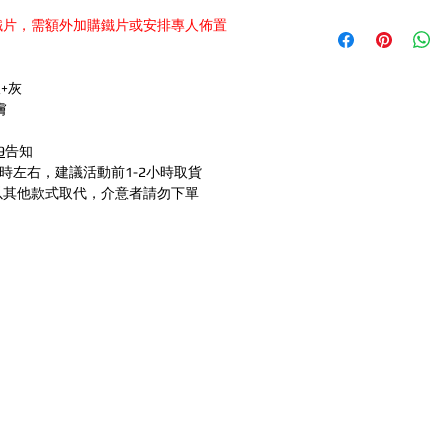
鐵片，需額外加購鐵片或安排專人佈置
+灰
膚
9
告知
時左右，建議活動前1-2小時取貨
以其他款式取代，介意者請勿下單
零售/DIY/租借
生日派
零售
慶生 (房
從氣球開始！
DIY材料區
生日派對 
租借
小朋友生
計的專業團隊，提供全