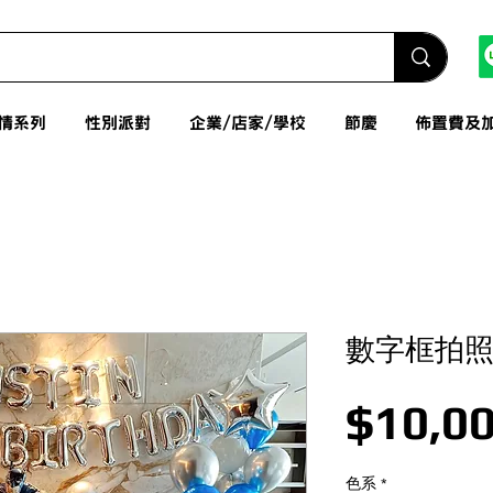
情系列
性別派對
企業/店家/學校
節慶
佈置費及
數字框拍
$10,00
色系
*