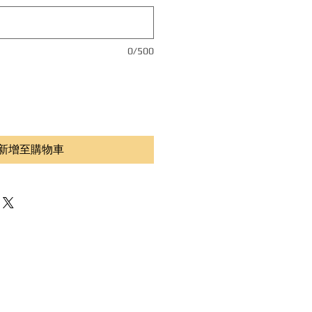
0/500
新增至購物車