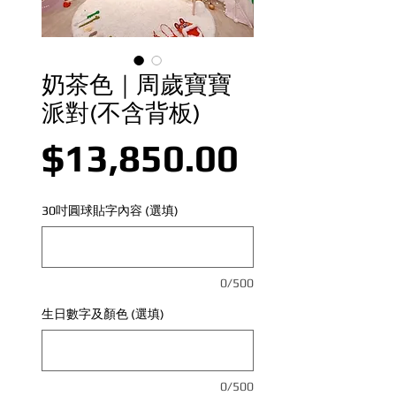
奶茶色｜周歲寶寶
派對(不含背板)
價格
$13,850.00
30吋圓球貼字內容 (選填)
0/500
生日數字及顏色 (選填)
0/500