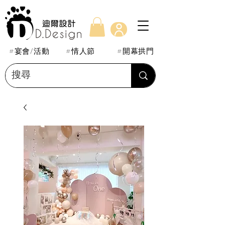
#宴會/活動
#情人節
#開幕拱門