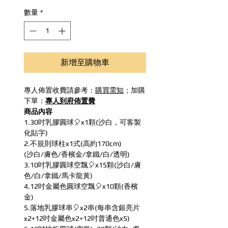
數量
*
新增至購物車
專人佈置收費請參考：
購買需知
；加購
下單：
專人到府佈置費
商品內容
1.30吋乳膠圓球🎈x1顆(沙白，可客製
化貼字)
2.不規則球柱x1式(高約170cm)
(沙白/膚色/香檳金/拿鐵/白/透明)
3.10吋乳膠圓球空飄🎈x15顆(沙白/膚
色/白/拿鐵/馬卡龍黃)
4.12吋金屬色圓球空飄🎈x10顆(香檳
金)
5.落地乳膠球串🎈x2串(每串含銀亮片
x2+12吋金屬色x2+12吋普通色x5)