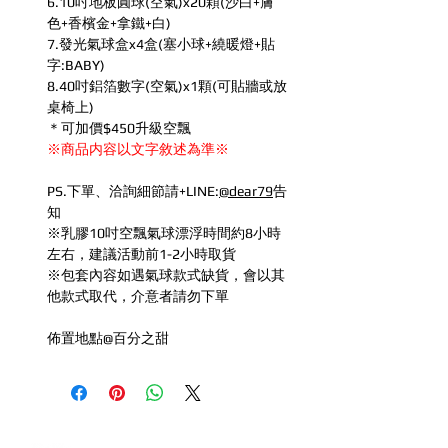
6.10吋地板圓球(空氣)x20顆(沙白+膚
色+香檳金+拿鐵+白)
7.發光氣球盒x4盒(塞小球+繞暖燈+貼
字:BABY)
8.40吋鋁箔數字(空氣)x1顆(可貼牆或放
桌椅上)
＊可加價$450升級空飄
※商品内容以文字敘述為準※
PS.下單、洽詢細節請+LINE:
@dear79
告
知
※乳膠10吋空飄氣球漂浮時間約8小時
左右，建議活動前1-2小時取貨
※包套內容如遇氣球款式缺貨，會以其
他款式取代，介意者請勿下單
佈置地點@百分之甜