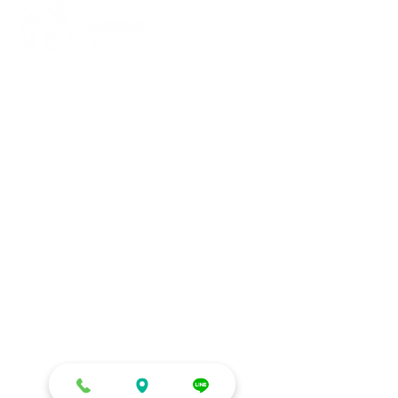
打造每一刻的驚喜與回憶，從氣
球開始！
迪爾設計是一家專注於氣球佈置設計的
專業團隊，提供全台各地的客製化氣球
佈置服務，無論是生日派對、求婚驚
喜、婚禮現場、畢業典禮、寶寶收涎、
抓周、節慶派對（如聖誕節、萬聖
節）、開幕活動、企業家庭日、後車廂
驚喜布置、私人包廂布置等，我們都能
依照您的需求量身打造，讓每場活動充
滿幸福氛圍與視覺焦點。​​​
信義店：
台北市信義區吳興街600巷
108號4樓