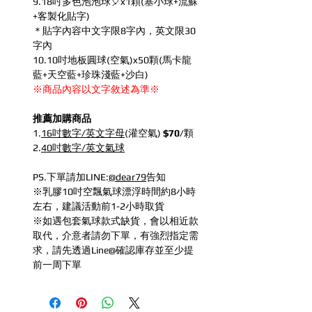
9.18吋多色泡泡球🎈x1顆(塞小球+流蘇
+客製化貼字)
＊貼字內容中文字限8字內，英文限30
字內
10.10吋地板圓球(空氣)x50顆(馬卡龍
藍+天空藍+珍珠淺藍+沙白)
※商品內容以文字敘述為準※
推薦加購商品
1.
16吋數字/英文字母
(灌空氣)
$70
/顆
2.
40吋數字/英文氣球
PS.下單請加LINE:
@dear79
告知
※乳膠10吋空飄氣球漂浮時間約8小時
左右，建議活動前1-2小時取貨
※如遇包套氣球款式缺貨，會以相近款
取代，介意者請勿下單，有強烈指定需
求，請先透過Line@確認庫存並至少提
前一周下單