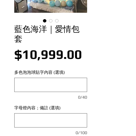
藍色海洋｜愛情包
套
價格
$10,999.00
多色泡泡球貼字內容 (選填)
0/40
字母燈內容；備註 (選填)
0/100