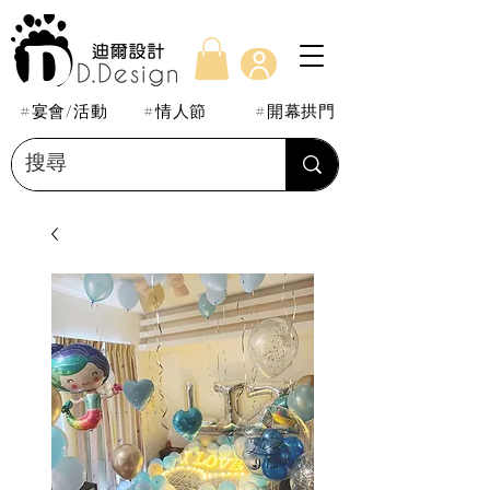
#宴會/活動
#情人節
#開幕拱門