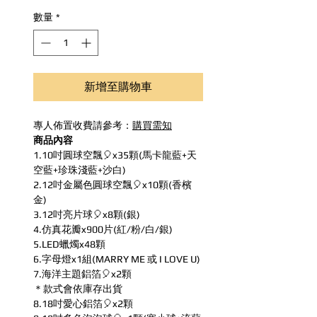
數量
*
新增至購物車
專人佈置收費請參考：
購買需知
商品內容
1.10吋圓球空飄🎈x35顆(馬卡龍藍+天
空藍+珍珠淺藍+沙白)
2.12吋金屬色圓球空飄🎈x10顆(香檳
金)
3.12吋亮片球🎈x8顆(銀)
4.仿真花瓣x900片(紅/粉/白/銀)
5.LED蠟燭x48顆
6.字母燈x1組(MARRY ME 或 I LOVE U)
7.海洋主題鋁箔🎈x2顆
＊款式會依庫存出貨
8.18吋愛心鋁箔🎈x2顆