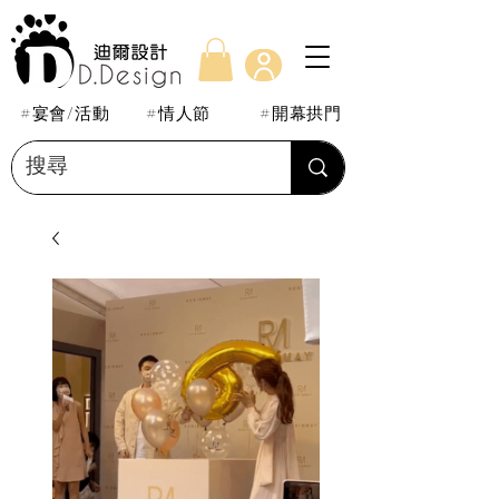
#宴會/活動
#情人節
#開幕拱門