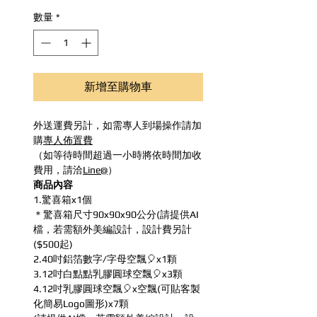
數量
*
新增至購物車
外送運費另計，如需專人到場操作請加
購
專人佈置費
（如等待時間超過一小時將依時間加收
費用，請洽
Line@
）
商品內容
1.驚喜箱x1個
＊驚喜箱尺寸90x90x90公分(請提供AI
檔，若需額外美編設計，設計費另計
($500起)
2.40吋鋁箔數字/字母空飄🎈x1顆
3.12吋白點點乳膠圓球空飄🎈x3顆
4.12吋乳膠圓球空飄🎈x空飄(可貼客製
化簡易Logo圖形)x7顆