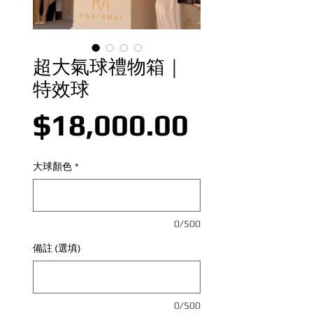
超大氣球禮物箱｜
特效球
價格
$18,000.00
大球顏色
*
0/500
備註 (選填)
0/500