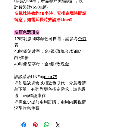
(請提供AI檔，若需額外美編設計，設
計費另計($500起)
※氣球時效約10小時，安排進場時間請
留意，如需延長時效請洽Line@
※顏色選項※
12吋乳膠圓球顏色可自選，請參考
色號
表
40吋鋁箔數字：金/銀/玫瑰金/奶白/
白/焦糖
40吋鋁箔字母：金/銀/玫瑰金
詳談請洽LINE:
@dear79
※如遇缺貨會以相近色取代，介意者請
勿下單，有強烈顏色指定需求，請先透
過Line@確認庫存
※需至少提前兩周訂購，兩周內將視情
況酌收急件費