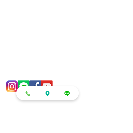
滿幸福氛圍與視覺焦點。​​​
信義店：
台北市信義區吳興街600巷
108號4樓
梓官店：
高雄市梓官區通安路26號
mail：​
addyex2008@gmail.com
phone：
0982-779903
零售/DIY/租借
生日派對系列
零售
慶生 (房間/客廳)