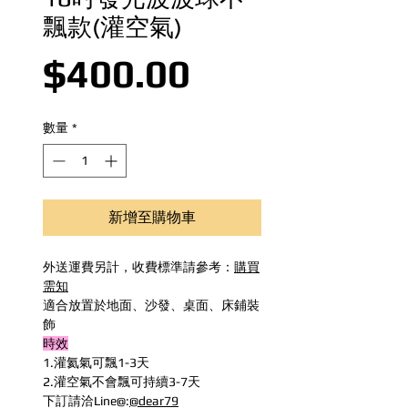
飄款(灌空氣)
價格
$400.00
數量
*
新增至購物車
外送運費另計，收費標準請參考：
購買
需知
適合放置於地面、沙發、桌面、床鋪裝
飾
時效
1.灌氦氣可飄1-3天
2.灌空氣不會飄可持續3-7天
下訂請洽Line@:
@dear79