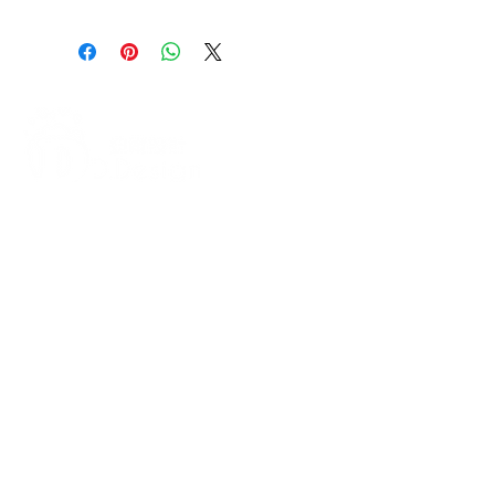
打造每一刻的驚喜與回憶，從氣
球開始！
迪爾設計是一家專注於氣球佈置設計的
專業團隊，提供全台各地的客製化氣球
佈置服務，無論是生日派對、求婚驚
喜、婚禮現場、畢業典禮、寶寶收涎、
抓周、節慶派對（如聖誕節、萬聖
節）、開幕活動、企業家庭日、後車廂
驚喜布置、私人包廂布置等，我們都能
依照您的需求量身打造，讓每場活動充