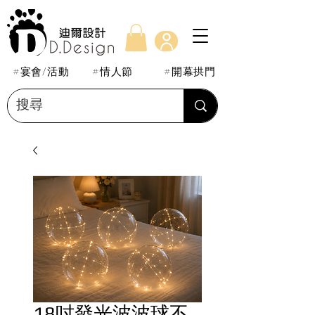
#宴會/活動
#情人節
#開幕拱門
18吋發光波波球不