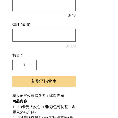
0/40
備註 (選填)
0/500
數量
*
新增至購物車
專人佈置收費請參考：
購買需知
商品內容
1.LED發光大愛心x1組(顏色可調整；金
屬色需補差額)
2.10吋圓球空飄🎈x40顆(馬卡龍粉+粉