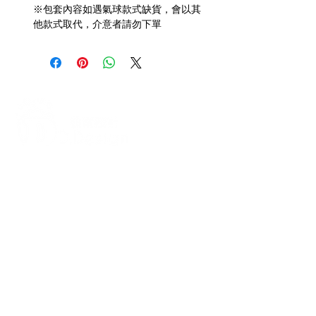
※包套內容如遇氣球款式缺貨，會以其
他款式取代，介意者請勿下單
打造每一刻的驚喜與回憶，從氣
球開始！
迪爾設計是一家專注於氣球佈置設計的
專業團隊，提供全台各地的客製化氣球
佈置服務，無論是生日派對、求婚驚
喜、婚禮現場、畢業典禮、寶寶收涎、
抓周、節慶派對（如聖誕節、萬聖
節）、開幕活動、企業家庭日、後車廂