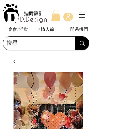
#宴會/活動
#情人節
#開幕拱門