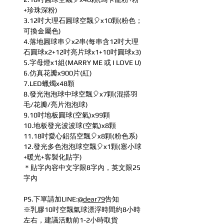
+珍珠深粉)
3.12吋大理石圓球空飄🎈x10顆(粉色；
可換金屬色)
4.落地圓球串🎈x2串(每串含12吋大理
石圓球x2+12吋亮片球x1+10吋圓球x3)
5.字母燈x1組(MARRY ME 或 I LOVE U)
6.仿真花瓣x900片(紅)
7.LED蠟燭x48顆
8.發光泡泡球中球空飄🎈x7顆(混搭羽
毛/花瓣/亮片泡泡球)
9.10吋地板圓球(空氣)x99顆
10.地板發光波波球(空氣)x8顆
11.18吋愛心鋁箔空飄🎈x8顆(粉色系)
12.發光多色泡泡球空飄🎈x1顆(塞小球
+暖光+客製化貼字)
＊貼字內容中文字限8字內，英文限25
字內
PS.下單請加LINE:
@dear79
告知
※乳膠10吋空飄氣球漂浮時間約8小時
左右，建議活動前1-2小時取貨