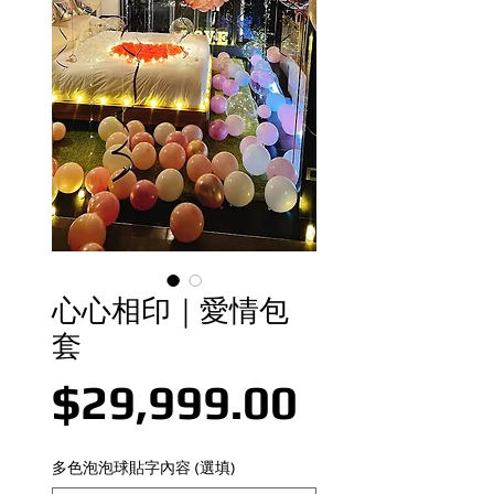
心心相印｜愛情包
套
價格
$29,999.00
多色泡泡球貼字內容 (選填)