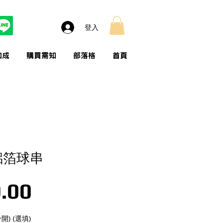
登入
加成
購買需知
部落格
首頁
鋁箔球串
價格
.00
) (選填)