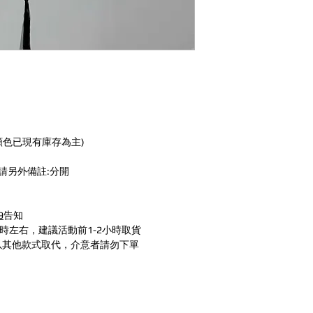
 顏色已現有庫存為主)
請另外備註:分開
9
告知
時左右，建議活動前1-2小時取貨
以其他款式取代，介意者請勿下單