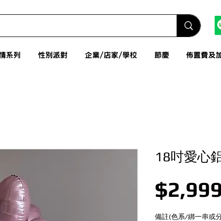
情系列
性別派對
企業/店家/學校
節慶
佈置費及
18吋愛心
$2,999
備註(色系/綁一串或分開