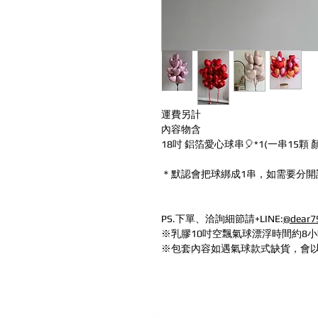
運費另計
內容物含
18吋 鋁箔愛心球串🎈*1(一串15顆
＊默認會把球綁成1串，如需要分開
PS.下單、洽詢細節請+LINE:
@dear7
※乳膠10吋空飄氣球漂浮時間約8小
※包套內容如遇氣球款式缺貨，會