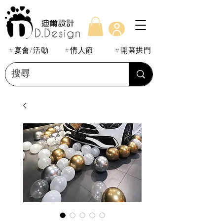
#宴會/活動
#情人節
#開幕拱門