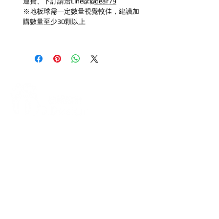
運費、下訂請洽Line@:
@dear79
※地板球需一定數量視覺較佳，建議加
購數量至少30顆以上
打造每一刻的驚喜與回憶，從氣
球開始！
迪爾設計是一家專注於氣球佈置設計的
專業團隊，提供全台各地的客製化氣球
佈置服務，無論是生日派對、求婚驚
喜、婚禮現場、畢業典禮、寶寶收涎、
抓周、節慶派對（如聖誕節、萬聖