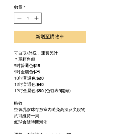
數量
*
新增至購物車
可自取/外送，運費另計
＊單顆售價
5吋普通色
$15
5吋金屬色
$25
10吋普通色
$20
12吋普通色
$40
12吋金屬色
$50
(色號表9開頭)
時效
空氣乳膠球存放室內避免高溫及尖銳物
約可維持一周
氣球會隨時間漸消