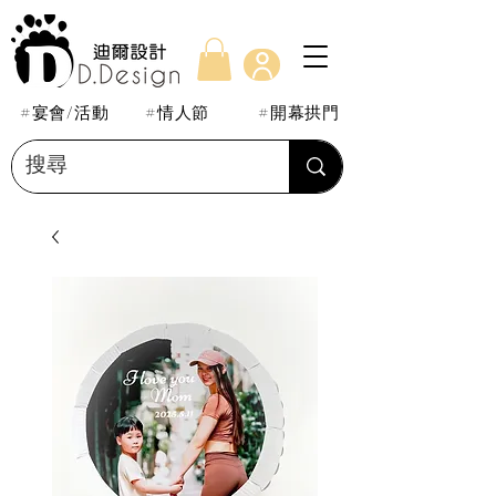
#宴會/活動
#情人節
#開幕拱門