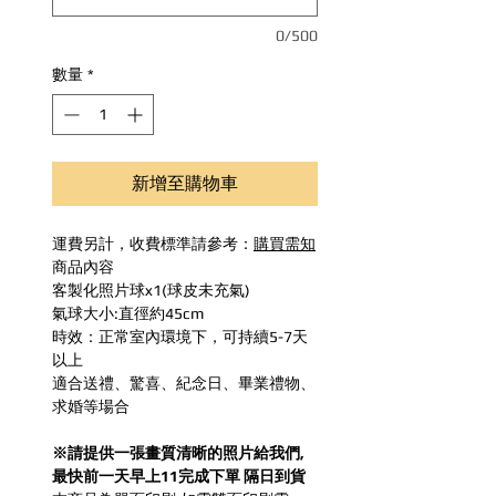
0/500
數量
*
新增至購物車
運費另計，收費標準請參考：
購買需知
商品內容
客製化照片球x1(球皮未充氣)
氣球大小:直徑約45cm
時效：正常室內環境下，可持續5-7天
以上
適合送禮、驚喜、紀念日、畢業禮物、
求婚等場合
※請提供一張畫質清晰的照片給我們,
最快前一天早上11完成下單 隔日到貨