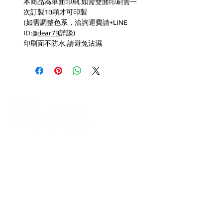
本商品為單面印刷,如需雙面印刷需一
次訂製10顆才可印製
(如需調整色系，洽詢運費請+LINE
ID:
@dear79
詳談)
印刷面不防水,請避免沾濕
打造每一刻的驚喜與回憶，從氣
球開始！
迪爾設計是一家專注於氣球佈置設計的
專業團隊，提供全台各地的客製化氣球
佈置服務，無論是生日派對、求婚驚
喜、婚禮現場、畢業典禮、寶寶收涎、