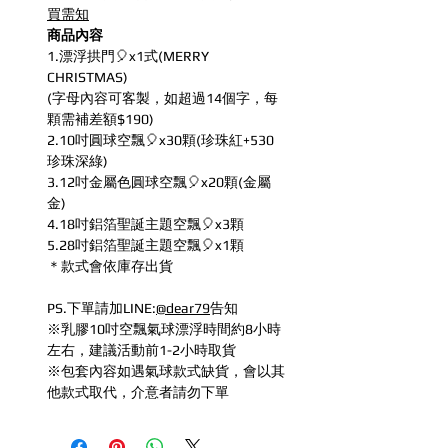
買需知
商品內容
1.漂浮拱門🎈x1式(MERRY
CHRISTMAS)
(字母內容可客製，如超過14個字，每
顆需補差額$190)
2.10吋圓球空飄🎈x30顆(珍珠紅+530
珍珠深綠)
3.12吋金屬色圓球空飄🎈x20顆(金屬
金)
4.18吋鋁箔聖誕主題空飄🎈x3顆
5.28吋鋁箔聖誕主題空飄🎈x1顆
＊款式會依庫存出貨
PS.下單請加LINE:
@dear79
告知
※乳膠10吋空飄氣球漂浮時間約8小時
左右，建議活動前1-2小時取貨
※包套內容如遇氣球款式缺貨，會以其
他款式取代，介意者請勿下單