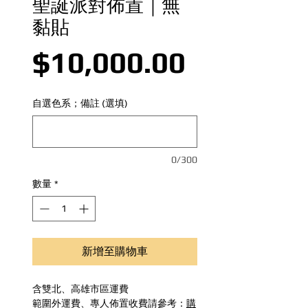
聖誕派對佈置｜無
黏貼
價格
$10,000.00
自選色系；備註 (選填)
0/300
數量
*
新增至購物車
含雙北、高雄市區運費
範圍外運費、專人佈置收費請參考：
購