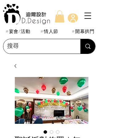
#宴會/活動
#情人節
#開幕拱門