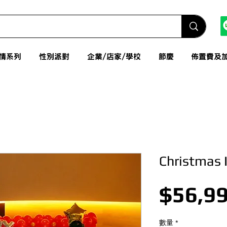
情系列
性別派對
企業/店家/學校
節慶
佈置費及
Christm
$56,99
數量
*