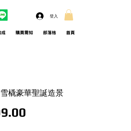
登入
加成
購買需知
部落格
首頁
as I雪橇豪華聖誕造景
價格
9.00