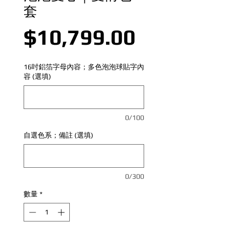
套
價格
$10,799.00
16吋鋁箔字母內容；多色泡泡球貼字內
容 (選填)
0/100
自選色系；備註 (選填)
0/300
數量
*