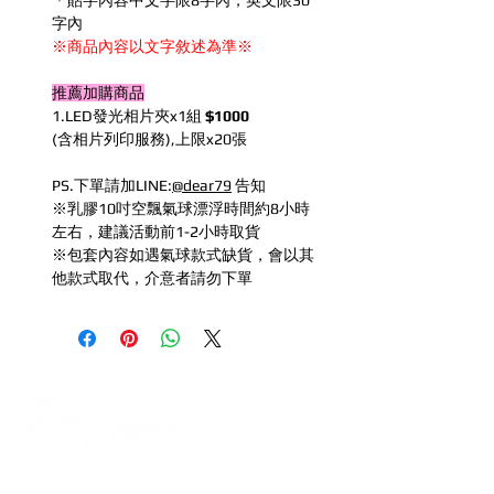
＊貼字內容中文字限8字內，英文限30
字內
※商品內容以文字敘述為準※
推薦加購商品
1.LED發光相片夾x1組
$1000
(含相片列印服務),上限x20張
PS.下單請加LINE:
@dear79
告知
※乳膠10吋空飄氣球漂浮時間約8小時
左右，建議活動前1-2小時取貨
※包套內容如遇氣球款式缺貨，會以其
他款式取代，介意者請勿下單