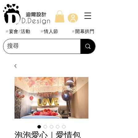
#宴會/活動
#情人節
#開幕拱門
泡泡愛心｜愛情包