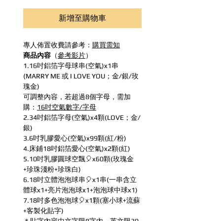
新增至購物車
專人佈置收費請參考：
購買需知
商品內容
（
參考影片
）
1.16吋鋁箔字母球串(空氣)x1串
(MARRY ME 或 I LOVE YOU；金/銀/玫
瑰金)
可調整內容，若超過8個字母，需加
購：
16吋空氣數字/字母
2.34吋鋁箔字母(空氣)x4顆(LOVE；金/
銀)
3.6吋乳膠愛心(空氣)x99顆(紅/粉)
4.床鋪18吋鋁箔愛心(空氣)x2顆(紅)
5.10吋乳膠圓球空飄🎈x60顆(玫瑰金
+珍珠淺粉+珍珠白)
6.18吋立體泡泡球串🎈x1串(一串含立
體球x1+亮片泡泡球x1+泡泡球中球x1)
7.18吋多色泡泡球🎈x1顆(塞小球+流蘇
+客製化貼字)