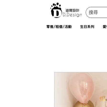
零售/租借/活動
生日系列
愛