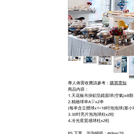
專人佈置收費請參考：
購買需知
商品內容：
1.天花板吊掛鋁箔鏡面球(空氣)x8
2.精緻球串A🎈x2串
(每串含立體球x1+18吋泡泡球(塞小球
3.30吋亮片泡泡球柱x2柱
4.冷光星質感球柱x2柱
PS.下單、洽詢細節：
@dear79