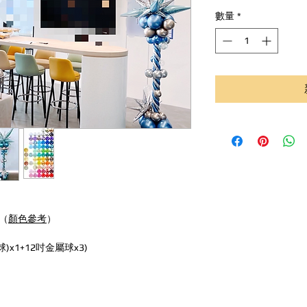
數量
*
顆（
顏色參考
）
)x1+12吋金屬球x3)