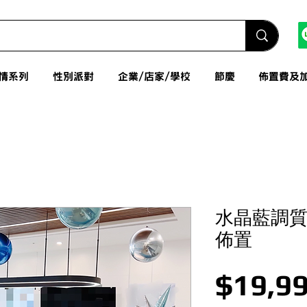
情系列
性別派對
企業/店家/學校
節慶
佈置費及
水晶藍調質
佈置
$19,99