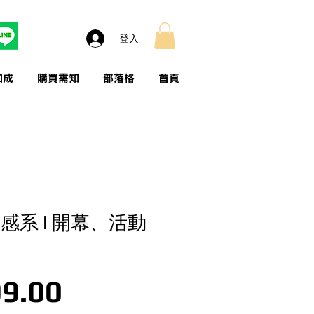
登入
加成
購買需知
部落格
首頁
感系 l 開幕、活動
價格
9.00