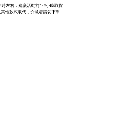
小時左右，建議活動前1-2小時取貨
以其他款式取代，介意者請勿下單
零售/DIY/租借
生日派
零售
慶生 (房
從氣球開始！
DIY材料區
生日派對 
租借
小朋友生
計的專業團隊，提供全
鏡面立體球
生日空飄
論是生日派對、求婚驚
多色泡泡球
氣球花束
涎、抓周、節慶派對
發光氣球盒
客製化造
、企業家庭日、後車廂
都能依照您的需求量身
焦點。​​​
企業/店家/學校
節慶佈