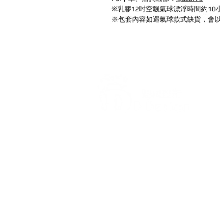
※乳膠12吋空飄氣球漂浮時間約10
※包套內容如遇氣球款式缺貨，會
打造每一刻的驚喜與回憶，
迪爾設計是一家專注於氣球佈置設
台各地的客製化氣球佈置服務，無
喜、婚禮現場、畢業典禮、寶寶收
（如聖誕節、萬聖節）、開幕活動
驚喜布置、私人包廂布置等，我們
打造，讓每場活動充滿幸福氛圍與視覺