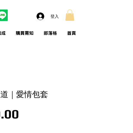
登入
加成
購買需知
部落格
首頁
走道｜愛情包套
價格
.00