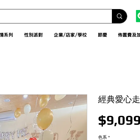
情系列
性別派對
企業/店家/學校
節慶
佈置費及
經典愛心
$9,099
色系
*