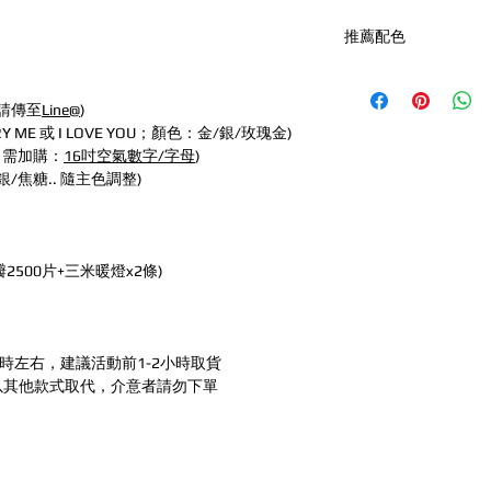
推薦配色
A.乾燥玫瑰：乾燥玫
B.奶茶色系：拿鐵+沙
請傳至
Line@
)
C.黑白銀：黑+白+珍
 ME 或 I LOVE YOU；顏色：金/銀/玫瑰金)
D.玫瑰金：玫瑰金+
，需加購：
16吋空氣數字/字母
)
F.紫色系：馬卡龍紫
銀/焦糖.. 隨主色調整)
G.金黃色系:馬卡龍黃
H.粉色系：009粉+
L.綠金色：馬卡龍綠
5顆升級金屬金需補
瓣2500片+三米暖燈x2條)
Z.自選
時左右，建議活動前1-2小時取貨
以其他款式取代，介意者請勿下單