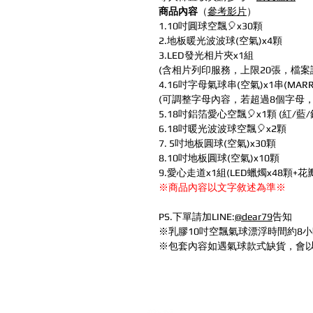
商品內容
（
參考影片
）
1.10吋圓球空飄🎈x30顆
2.地板暖光波波球(空氣)x4顆
3.LED發光相片夾x1組
(含相片列印服務，上限20張，檔案
4.16吋字母氣球串(空氣)x1串(MARRY
(可調整字母內容，若超過8個字母
5.18吋鋁箔愛心空飄🎈x1顆 (紅/藍/
6.18吋暖光波波球空飄🎈x2顆
7. 5吋地板圓球(空氣)x30顆
8.10吋地板圓球(空氣)x10顆
9.愛心走道x1組(LED蠟燭x48顆+花
※商品內容以文字敘述為準※
PS.下單請加LINE:
@dear79
告知
※乳膠10吋空飄氣球漂浮時間約8小
※包套內容如遇氣球款式缺貨，會