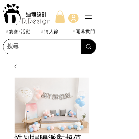
#宴會/活動
#情人節
#開幕拱門
性別揭曉派對超值