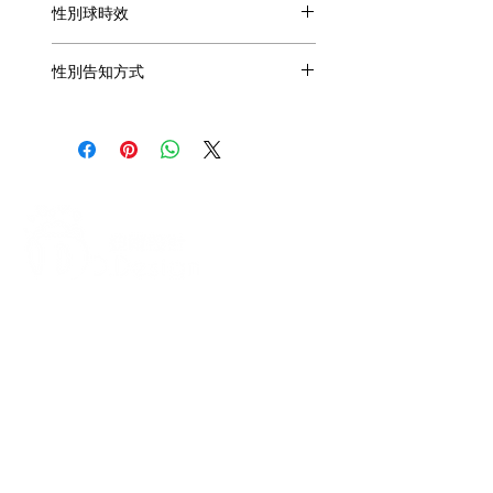
性別球時效
內部小球因體積限制，空飄時效僅3小
性別告知方式
時，
外部大球空飄可維持8小時，
性別可請診所或親友，
訂取貨時間請注意時效問題。
透過簡訊0982-779903/Line@/寄卡片
告知
地址：(北部)
新北市板橋區長安街138
巷3弄39號5F
或(高雄)
高雄市梓官區通安路26號
＊告知時請註明訂購人姓名和（男／
女）
！請提醒醫生不要用符號寫結果！
打造每一刻的驚喜與回憶，從氣
球開始！
迪爾設計是一家專注於氣球佈置設計的
專業團隊，提供全台各地的客製化氣球
佈置服務，無論是生日派對、求婚驚
喜、婚禮現場、畢業典禮、寶寶收涎、