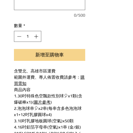
0/500
數量
*
新增至購物車
含雙北、高雄市區運費
範圍外運費、專人佈置收費請參考：
購
買需知
商品內容
1.30吋特殊色空飄款性別球🎈x1顆(含
爆破棒x1)(
圖片參考
)
2.泡泡球串🎈x2串(每串含多色泡泡球
x1+12吋乳膠圓球x4)
3.10吋乳膠地板圓球(空氣)x50顆
4.16吋鋁箔字母串(空氣)x1串 (金/銀)