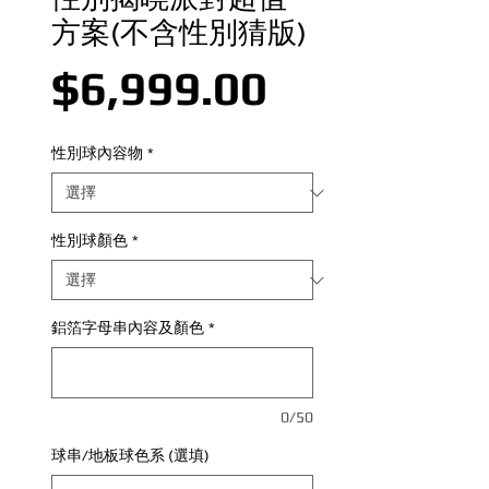
方案(不含性別猜版)
價格
$6,999.00
性別球內容物
*
性別球顏色
*
鋁箔字母串內容及顏色
*
0/50
球串/地板球色系 (選填)