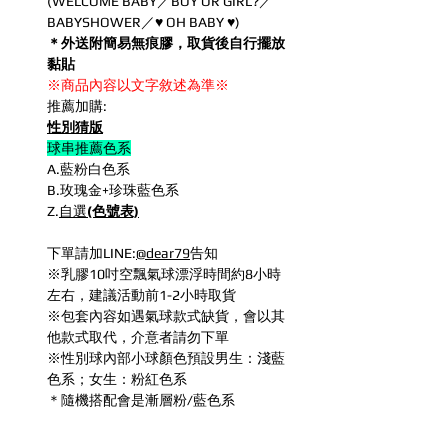
(WELCOME BABY／BOY OR GIRL?／
BABYSHOWER／♥ OH BABY ♥)
＊外送附簡易無痕膠，取貨後自行擺放
黏貼
※商品內容以文字敘述為準※
推薦加購:
性別猜版
球串推薦色系
A.藍粉白色系
B.玫瑰金+珍珠藍色系
Z.
自選
(色號表)
下單請加LINE:
@dear79
告知
※乳膠10吋空飄氣球漂浮時間約8小時
左右，建議活動前1-2小時取貨
※包套內容如遇氣球款式缺貨，會以其
他款式取代，介意者請勿下單
※性別球內部小球顏色預設男生：淺藍
色系；女生：粉紅色系
＊隨機搭配會是漸層粉/藍色系