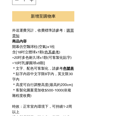
新增至購物車
外送運費另計，收費標準請參考：
購買
需知
商品內容
開幕仿空飄球柱(空氣)x1柱
含[18吋立體球x1顆(
色系參考
)
+20吋多色耐久球x1顆(可客製化貼字)
+10吋乳膠圓球x8顆]
＊文字、配色可客製化，請參考
色號表
＊貼字內容中文字限8字內，英文限30
字內
＊高度可自行調整高度(最高約200cm)
＊客製化圖案需加收$500-1000(依複
雜程度收費)
時效：正常室內環境下，可持續1-2周
以上