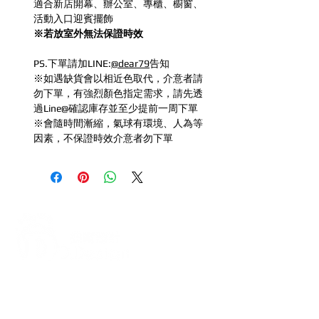
適合新店開幕、辦公室、專櫃、櫥窗、
活動入口迎賓擺飾
※若放室外無法保證時效
PS.下單請加LINE:
@dear79
告知
※如遇缺貨會以相近色取代，介意者請
勿下單，有強烈顏色指定需求，請先透
過Line@確認庫存並至少提前一周下單
※會隨時間漸縮，氣球有環境、人為等
因素，不保證時效介意者勿下單
打造每一刻的驚喜與回憶，從氣
球開始！