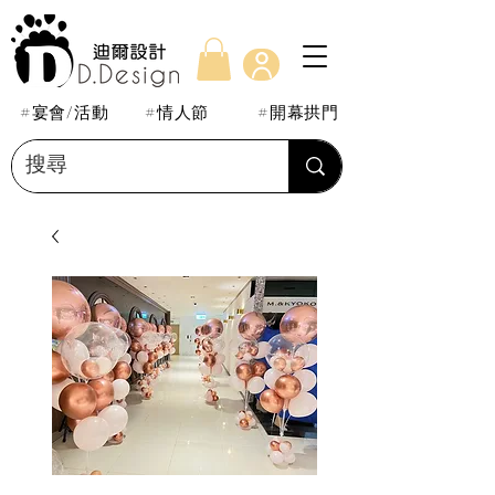
#宴會/活動
#情人節
#開幕拱門