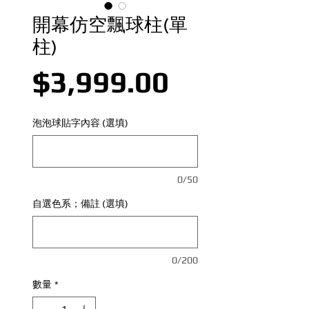
開幕仿空飄球柱(單
柱)
價格
$3,999.00
泡泡球貼字內容 (選填)
0/50
自選色系；備註 (選填)
0/200
數量
*