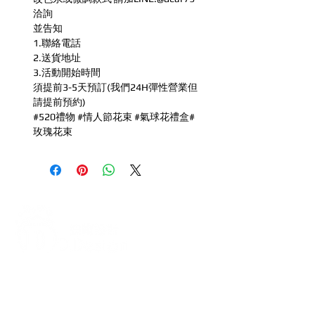
洽詢
並告知
1.聯絡電話
2.送貨地址
3.活動開始時間
須提前3-5天預訂(我們24H彈性營業但
請提前預約)
#520禮物 #情人節花束 #氣球花禮盒#
玫瑰花束
打造每一刻的驚喜與回憶，從氣
球開始！