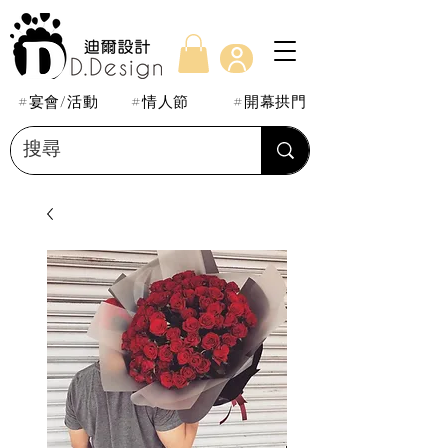
#宴會/活動
#情人節
#開幕拱門