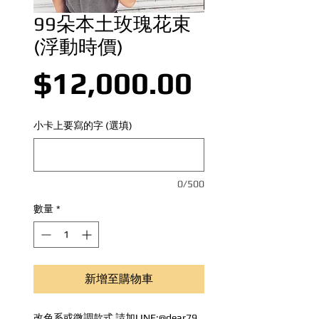
99朵本土玫瑰花束
(浮動時價)
價格
$12,000.00
小卡上要寫的字 (選填)
0/500
數量
*
新增至購物車
改色系或微調款式 請加LINE:@dear79