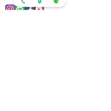
零售/DIY/租借
生日派對系列
零售
慶生 (房間/客廳)
DIY材料區
生日派對 (包廂/餐廳)
租借
小朋友生日/收涎/周歲
鏡面立體球
生日空飄球串
多色泡泡球
氣球花束/禮盒
發光氣球盒
客製化造型
愛情佈置系列
企業/店家/學校
求婚/告白/紀念日
開幕/拱門/球柱/剪綵
後車廂:慶生/告白
宴會/活動