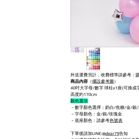
外送運費另計，收費標準請參考：
商品內容
（
擺設參考圖
）
40吋大字母/數字 球柱x1座(可換成
高度約170cm
顏色選項
－數字顏色選擇：奶白/焦糖/金/銀
－字母顏色：金/銀/玫瑰金
－底座顏色：請參考
色號表
下單後請加LINE:
@dear79
告知