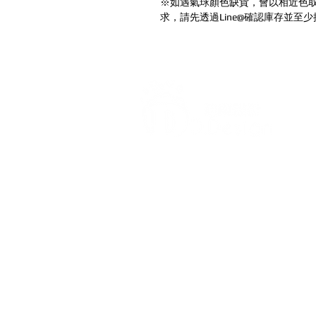
※如遇氣球顏色缺貨，會以相近色
求，請先透過Line@確認庫存並至
打造每一刻的驚喜與回憶，
迪爾設計是一家專注於氣球佈置設
台各地的客製化氣球佈置服務，無
喜、婚禮現場、畢業典禮、寶寶收
（如聖誕節、萬聖節）、開幕活動
驚喜布置、私人包廂布置等，我們
打造，讓每場活動充滿幸福氛圍與視覺
信義店：
台北市信義區吳興街60