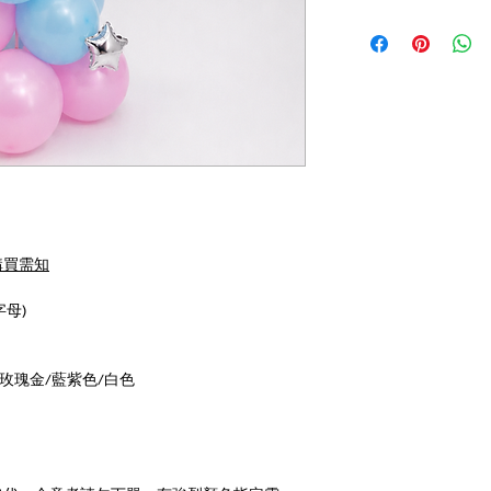
購買需知
字母)
/玫瑰金/藍紫色/白色