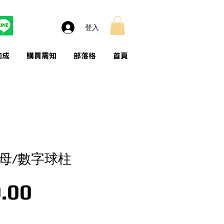
登入
加成
購買需知
部落格
首頁
字母/數字球柱
價格
.00