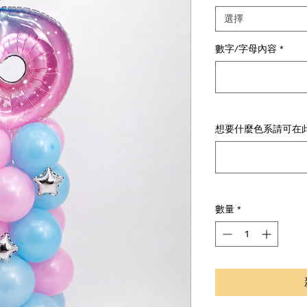
選擇
數字/字母內容
*
想要什麼色系請可在此
數量
*