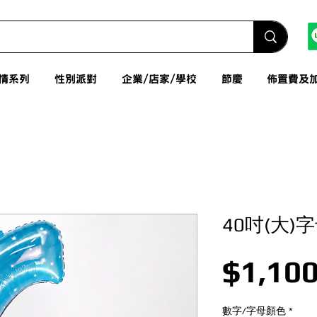
情系列
性別派對
企業/店家/學校
節慶
佈置費及
40吋(大)
$1,100
數字/字母顏色
*