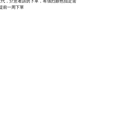
取代，介意者請勿下單，有強烈顏色指定需
少提前一周下單
零售/DIY/租借
生日派
零售
慶生 (房
從氣球開始！
DIY材料區
生日派對 
租借
小朋友生
計的專業團隊，提供全
鏡面立體球
生日空飄
論是生日派對、求婚驚
多色泡泡球
氣球花束
涎、抓周、節慶派對
發光氣球盒
客製化造
、企業家庭日、後車廂
都能依照您的需求量身
焦點。​​​
企業/店家/學校
節慶佈
0巷108號4樓