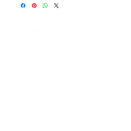
打造每一刻的驚喜與回憶，從氣
球開始！
迪爾設計是一家專注於氣球佈置設計的
專業團隊，提供全台各地的客製化氣球
佈置服務，無論是生日派對、求婚驚
喜、婚禮現場、畢業典禮、寶寶收涎、
抓周、節慶派對（如聖誕節、萬聖
節）、開幕活動、企業家庭日、後車廂
驚喜布置、私人包廂布置等，我們都能
依照您的需求量身打造，讓每場活動充
滿幸福氛圍與視覺焦點。​​​