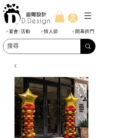
#宴會/活動
#情人節
#開幕拱門