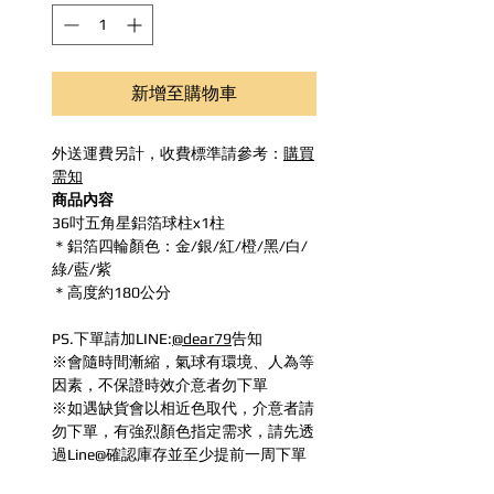
新增至購物車
外送運費另計，收費標準請參考：
購買
需知
商品內容
36吋五角星鋁箔球柱x1柱
＊鋁箔四輪顏色：金/銀/紅/橙/黑/白/
綠/藍/紫
＊高度約180公分
PS.下單請加LINE:
@dear79
告知
※會隨時間漸縮，氣球有環境、人為等
因素，不保證時效介意者勿下單
※如遇缺貨會以相近色取代，介意者請
勿下單，有強烈顏色指定需求，請先透
過Line@確認庫存並至少提前一周下單