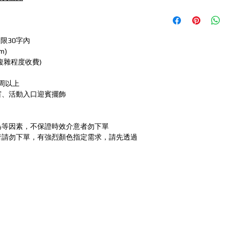
限30字內
m)
依複雜程度收費)
周以上
窗、活動入口迎賓擺飾
為等因素，不保證時效介意者勿下單
者請勿下單，有強烈顏色指定需求，請先透過
零售/DIY/租借
生日派