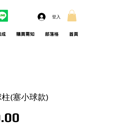
登入
加成
購買需知
部落格
首頁
球柱(塞小球款)
價格
.00