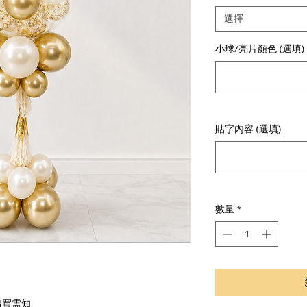
選擇
小球/亮片顏色 (選填)
貼字內容 (選填)
數量
*
購買需知