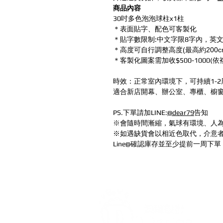
商品內容
30吋多色泡泡球柱x1柱
＊表面貼字、配色可客製化
＊貼字數限制:中文字限8字內，英文
＊高度可自行調整高度(最高約200c
＊客製化圖案需加收$500-1000(
時效：正常室內環境下，可持續1-2
適合新店開幕、辦公室、專櫃、櫥
PS.下單請加LINE:
@dear79
告知
※會隨時間漸縮，氣球有環境、人
※如遇缺貨會以相近色取代，介意
Line@確認庫存並至少提前一周下單