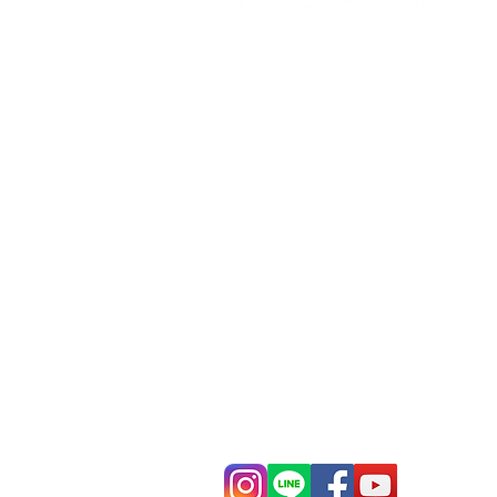
打造每一刻的驚喜與回憶，
迪爾設計是一家專注於氣球佈置設
台各地的客製化氣球佈置服務，無
喜、婚禮現場、畢業典禮、寶寶收
（如聖誕節、萬聖節）、開幕活動
驚喜布置、私人包廂布置等，我們
打造，讓每場活動充滿幸福氛圍與視覺
信義店：
台北市信義區吳興街60
梓官店：
高雄市梓官區通安路2
mail：​
addyex2008@gmail.co
phone：
0982-779903