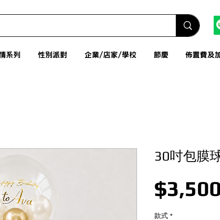
情系列
性別派對
企業/店家/學校
節慶
佈置費及
30吋包膜
$3,500
款式
*