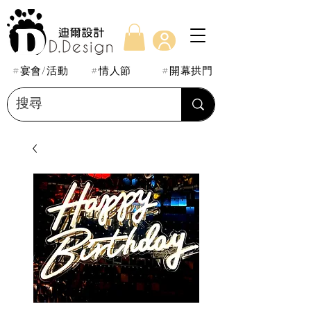
#宴會/活動
#情人節
#開幕拱門