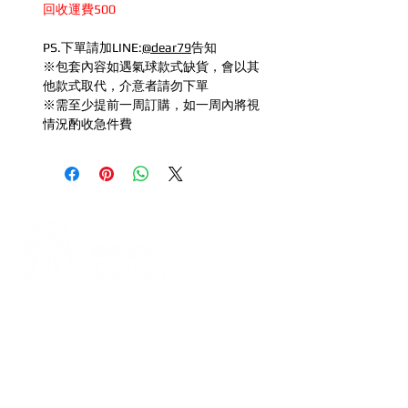
回收運費500
PS.下單請加LINE:
@dear79
告知
※包套內容如遇氣球款式缺貨，會以其
他款式取代，介意者請勿下單
※需至少提前一周訂購，如一周內將視
情況酌收急件費
打造每一刻的驚喜與回憶，從氣
球開始！
迪爾設計是一家專注於氣球佈置設計的
專業團隊，提供全台各地的客製化氣球