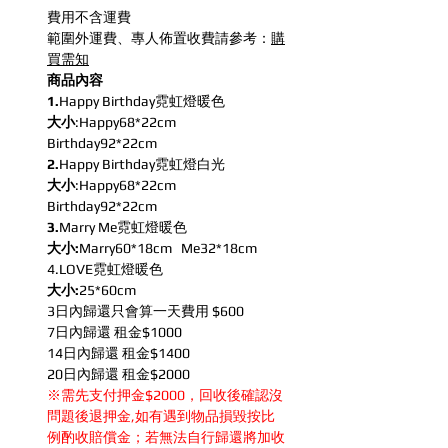
費用不含運費
範圍外運費、專人佈置收費請參考：
購
買需知
商品內容
1.
Happy Birthday霓虹燈暖色
大小
:Happy68*22cm
Birthday92*22cm
2.
Happy Birthday霓虹燈白光
大小
:Happy68*22cm
Birthday92*22cm
3.
Marry Me霓虹燈暖色
大小:
Marry60*18cm Me32*18cm
4.LOVE霓虹燈暖色
大小:
25*60cm
3日內歸還只會算一天費用 $600
7日內歸還 租金$1000
14日內歸還 租金$1400
20日內歸還 租金$2000
※需先支付押金$2000，回收後確認沒
問題後退押金,如有遇到物品損毀按比
例酌收賠償金；若無法自行歸還將加收