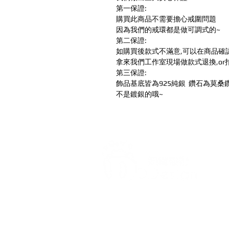
第一保證:
購買此商品不需要擔心戒圍問題
因為我們的戒環都是做可調式的~
第二保證:
如購買後款式不滿意,可以在商品確
拿來我們工作室現場做款式退換,or
第三保證:
飾品基底皆為925純銀 鑽石為莫桑
不是鍍銀的哦~
打造每一刻的驚喜與回憶，
迪爾設計是一家專注於氣球佈置設