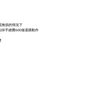
認無損的情況下
扣掉手續費600做退購動作
鑽
零售/DIY/租借
生日派
零售
慶生 (房
從氣球開始！
DIY材料區
生日派對 
租借
小朋友生
計的專業團隊，提供全
鏡面立體球
生日空飄