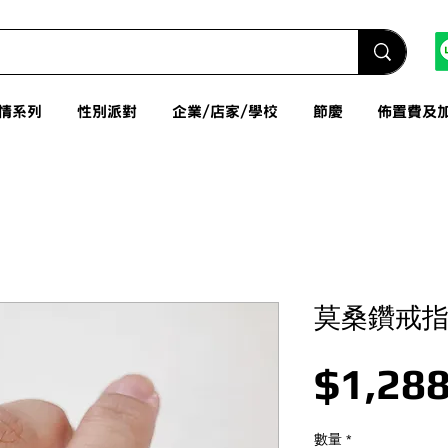
情系列
性別派對
企業/店家/學校
節慶
佈置費及
莫桑鑽戒指
$1,288
數量
*