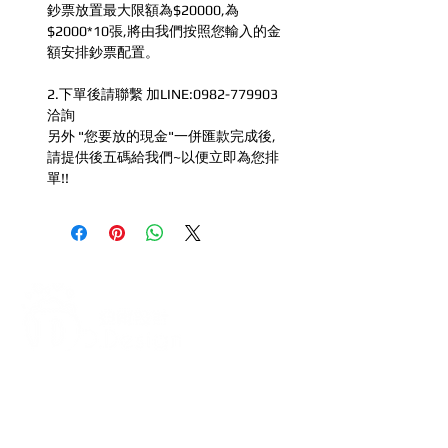
鈔票放置最大限額為$20000,為
$2000*10張,將由我們按照您輸入的金
額安排鈔票配置。
2.下單後請聯繫 加LINE:0982-779903
洽詢
另外 "您要放的現金"一併匯款完成後,
請提供後五碼給我們~以便立即為您排
單!!
打造每一刻的驚喜與回憶，從氣
球開始！