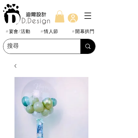
#宴會/活動
#情人節
#開幕拱門