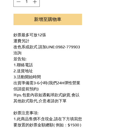
新增至購物車
鈔票最多可放12張
運費另計
改色系或款式 請加LINE:0982-779903
洽詢
並告知:
1.聯絡電話
2.送貨地址
3.活動開始時間
出貨準備需3-6小時(我們24H彈性營業
但請提前預約)
※ps.包套內容如遇氣球款式缺貨,會以
其他款式取代,介意者請勿下單
鈔票注意事項:
1.此商品售價不含現金,請在下方填寫您
要放置的鈔票金額總額( 例如：$1500 )