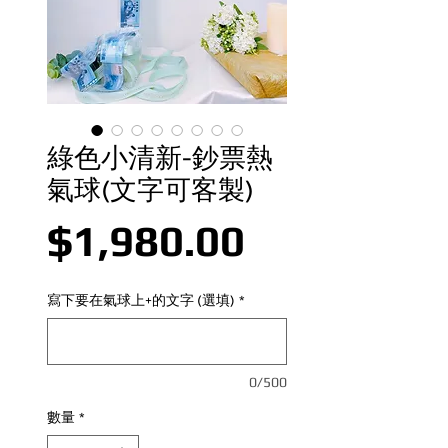
綠色小清新-鈔票熱
氣球(文字可客製)
價格
$1,980.00
寫下要在氣球上+的文字 (選填)
*
0/500
數量
*