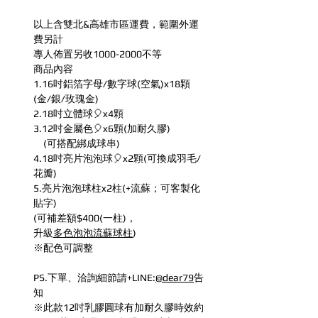
以上含雙北&高雄市區運費，範圍外運
費另計
專人佈置另收1000-2000不等
商品內容
1.16吋鋁箔字母/數字球(空氣)x18顆
(金/銀/玫瑰金)
2.18吋立體球🎈x4顆
3.12吋金屬色🎈x6顆(加耐久膠)
(可搭配綁成球串)
4.18吋亮片泡泡球🎈x2顆(可換成羽毛/
花瓣)
5.亮片泡泡球柱x2柱(+流蘇；可客製化
貼字)
(可補差額$400(一柱)，
升級
多色泡泡流蘇球柱
)
※配色可調整
PS.下單、洽詢細節請+LINE:
@dear79
告
知
※此款12吋乳膠圓球有加耐久膠時效約