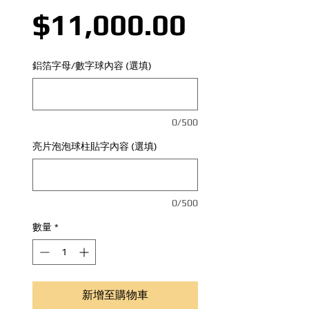
價格
$11,000.00
鋁箔字母/數字球內容 (選填)
0/500
亮片泡泡球柱貼字內容 (選填)
0/500
數量
*
新增至購物車