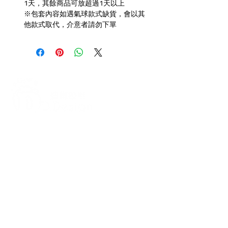
1天，其餘商品可放超過1天以上
※包套內容如遇氣球款式缺貨，會以其
他款式取代，介意者請勿下單
打造每一刻的驚喜與回憶，從氣
球開始！
迪爾設計是一家專注於氣球佈置設計的
專業團隊，提供全台各地的客製化氣球
佈置服務，無論是生日派對、求婚驚
喜、婚禮現場、畢業典禮、寶寶收涎、
抓周、節慶派對（如聖誕節、萬聖
節）、開幕活動、企業家庭日、後車廂