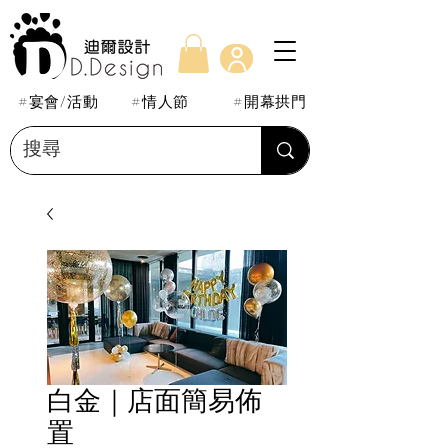
#宴會/活動
#情人節
#開幕拱門
白金｜店面簡易佈
置