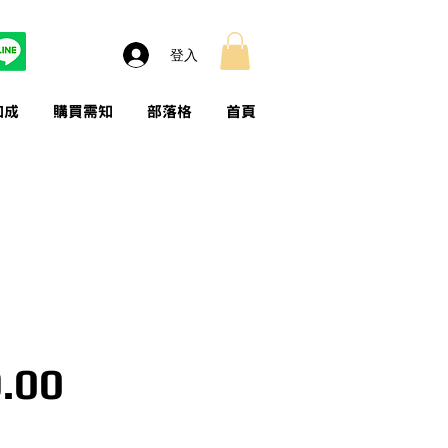
登入
加成
購買需知
部落格
首頁
價格
.00