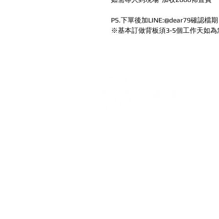
PS.下單後加LINE:@dear79確認檔期
※基本訂做背板須3-5個工作天如為急
打造每一刻的驚喜與回憶，
迪爾設計是一家專注於氣球佈置設
台各地的客製化氣球佈置服務，無
喜、婚禮現場、畢業典禮、寶寶收
（如聖誕節、萬聖節）、開幕活動
驚喜布置、私人包廂布置等，我們
打造，讓每場活動充滿幸福氛圍與視覺