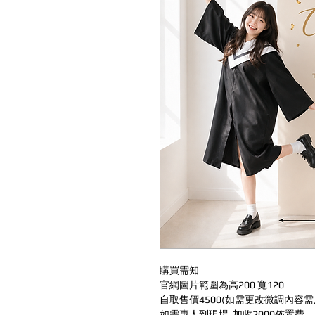
購買需知
官網圖片範圍為高200 寬120
自取售價4500(如需更改微調內容需
如需專人到現場 加收2000佈置費