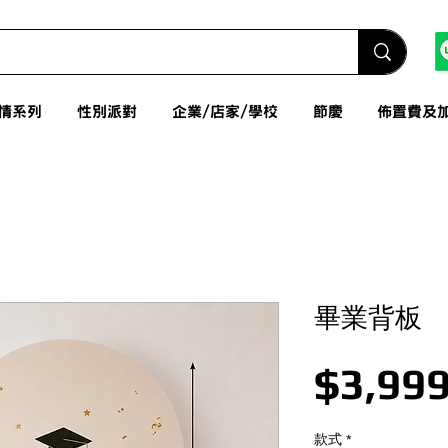
情系列
性別派對
企業/店家/學校
節慶
佈置費及
畢業背板
$3,999
款式
*