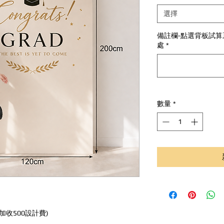
選擇
備註欄-點選背板試算
處
*
數量
*
加收500設計費)