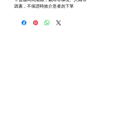
因素，不保證時效介意者勿下單
打造每一刻的驚喜與回憶，從氣
球開始！
迪爾設計是一家專注於氣球佈置設計的
專業團隊，提供全台各地的客製化氣球
佈置服務，無論是生日派對、求婚驚
喜、婚禮現場、畢業典禮、寶寶收涎、
抓周、節慶派對（如聖誕節、萬聖
節）、開幕活動、企業家庭日、後車廂
驚喜布置、私人包廂布置等，我們都能