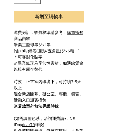
新增至購物車
運費另計，收費標準請參考：
購買需知
商品內容
畢業主題球串🎈x1串
[含18吋鋁箔(圓形/五角星)🎈x5顆，]
＊可客製化貼字
※畢業氣球為季節性素材，如遇缺貨會
以現有庫存替代
時效：正常室內環境下，可持續3-5天
以上
適合新店開幕、辦公室、專櫃、櫥窗、
活動入口迎賓擺飾
※若放室外無法保證時效
(如需調整色系，洽詢運費請+LINE
ID:
@dear79
詳談)
※會隨時間漸縮，氣球有環境、人為等