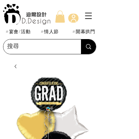
#宴會/活動
#情人節
#開幕拱門