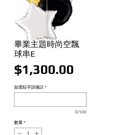
畢業主題時尚空飄
球串E
價格
$1,300.00
如需貼字請備註
*
0/500
數量
*