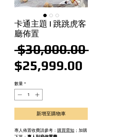
卡通主題 I 跳跳虎客
廳佈置
一般價
 $30,000.00 
促銷價格
$25,999.00
數量
*
新增至購物車
專人佈置收費請參考：
購買需知
；加購
下單：
專人到府佈置費