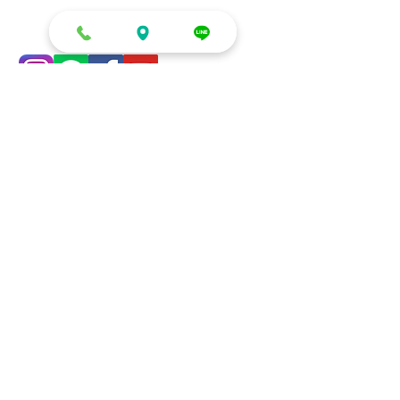
零售/DIY/租借
生日派對系列
零售
慶生 (房間/客廳)
DIY材料區
生日派對 (包廂/餐廳)
租借
小朋友生日/收涎/周歲
鏡面立體球
生日空飄球串
多色泡泡球
氣球花束/禮盒
發光氣球盒
客製化造型
愛情佈置系列
企業/店家/學校