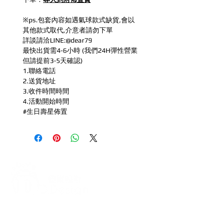
※ps.包套內容如遇氣球款式缺貨,會以
其他款式取代,介意者請勿下單
詳談請洽LINE:@dear79
最快出貨需4-6小時 (我們24H彈性營業
但請提前3-5天確認)
1.聯絡電話
2.送貨地址
3.收件時間時間
4.活動開始時間
#生日壽星佈置
打造每一刻的驚喜與回憶，從氣