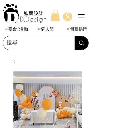
#宴會/活動
#情人節
#開幕拱門