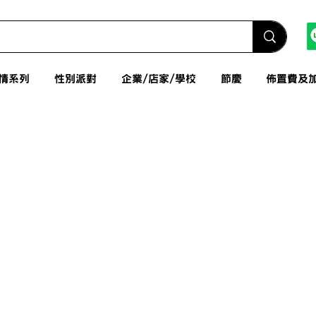
情系列
性別派對
企業/店家/學校
節慶
佈置費及