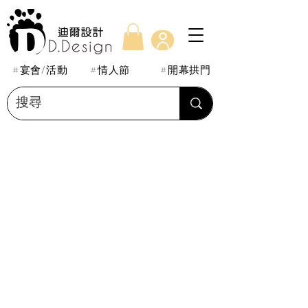
#宴會/活動
#情人節
#開幕拱門