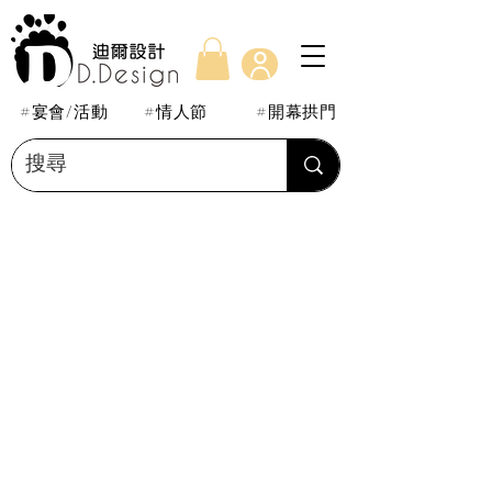
#宴會/活動
#情人節
#開幕拱門