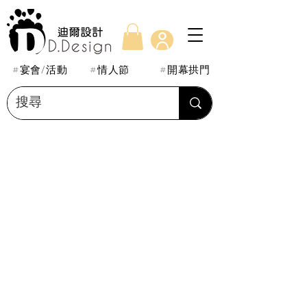
#宴會/活動
#情人節
#開幕拱門