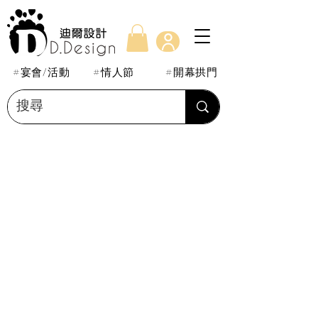
#宴會/活動
#情人節
#開幕拱門