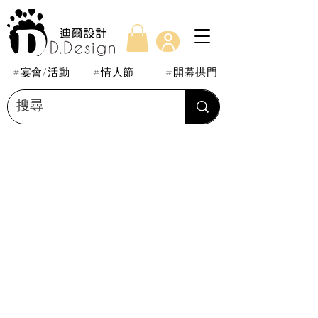
#宴會/活動
#情人節
#開幕拱門