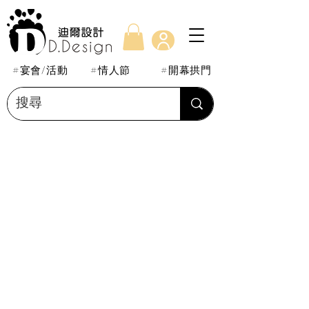
#宴會/活動
#情人節
#開幕拱門