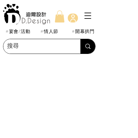
#宴會/活動
#情人節
#開幕拱門