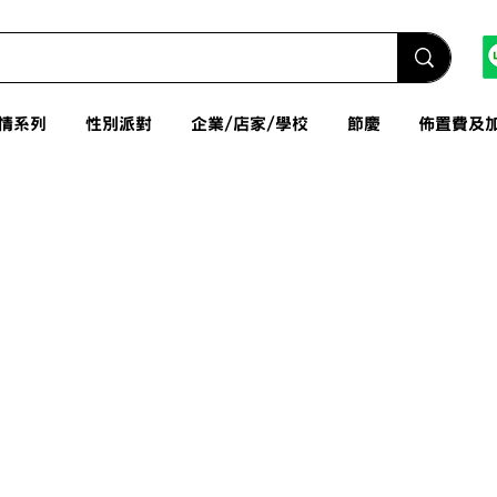
情系列
性別派對
企業/店家/學校
節慶
佈置費及