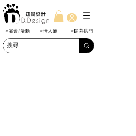
#宴會/活動
#情人節
#開幕拱門